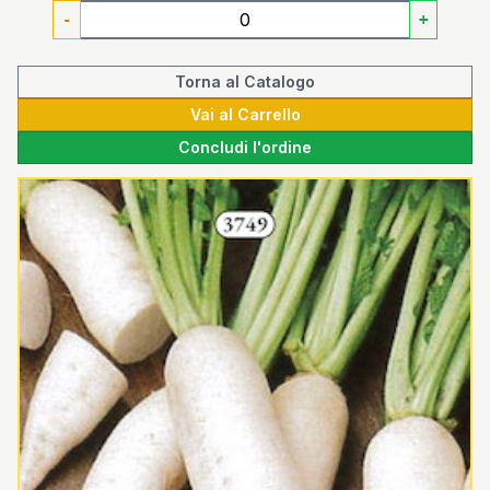
-
+
Torna al Catalogo
Vai al Carrello
Concludi l'ordine