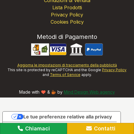
Condizioni di Vendita
Lista Prodotti
Privacy Policy
Cookies Policy
Metodi di Pagamento
Aggiorna le impostazioni di tracciamento della pubblicità
This site is protected by reCAPTCHA and the Google
Privacy Policy
and
Terms of Service
apply.
Made with
&
by
Mind Design Web agency
Le tue preferenze relative alla privacy
Informativa sulla raccolta
Chiamaci
Contatti