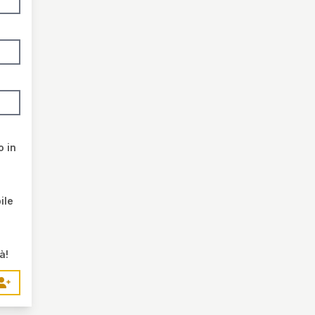
o in
ile
à!