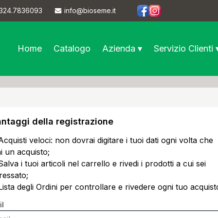
324.7836093
info@bioseme.it
https://www.facebook.co
https://www.instagram
Home
Catalogo
Azienda ▾
Servizio Clienti 
antaggi della registrazione
Acquisti veloci: non dovrai digitare i tuoi dati ogni volta che
ai un acquisto;
Salva i tuoi articoli nel carrello e rivedi i prodotti a cui sei
eressato;
Lista degli Ordini per controllare e rivedere ogni tuo acquist
il