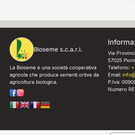
Informa
Bioseme s.c.a.r.l.
Via Provinci
57025 Piomb
La Bioseme è una società cooperativa
Telefono:
+
agricola che produce sementi ortive da
Email:
info@
agricoltura biologica.
P.Iva: 009
Numero RE
https://www.facebook.com/bioseme.it/
https://www.instagram.com/bioseme.it/