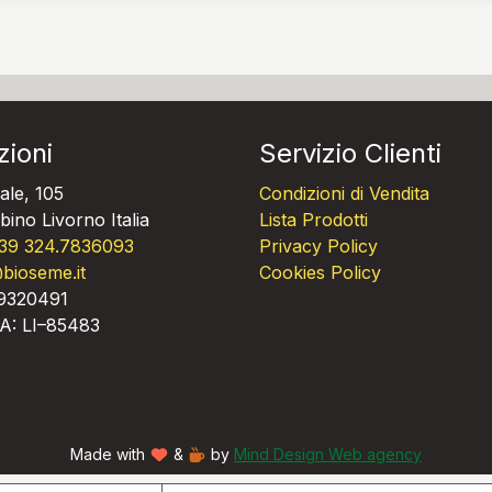
zioni
Servizio Clienti
ale, 105
Condizioni di Vendita
ino Livorno Italia
Lista Prodotti
39 324.7836093
Privacy Policy
bioseme.it
Cookies Policy
09320491
A: LI–85483
Made with
&
by
Mind Design Web agency