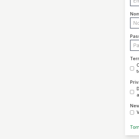
No
Pas
Term
C
t
Pri
D
New
V
Torn