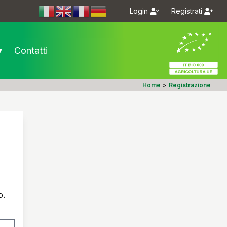
Login
Registrati
m/bioseme.it/
.com/bioseme.it/
▾
Contatti
Home
>
Registrazione
o.