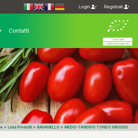
Login
Registrati
m/bioseme.it/
.com/bioseme.it/
▾
Contatti
e
>
Lista Prodotti
>
RAVANELLO
>
MEDIO-TARDIVO TONDO GROSSO