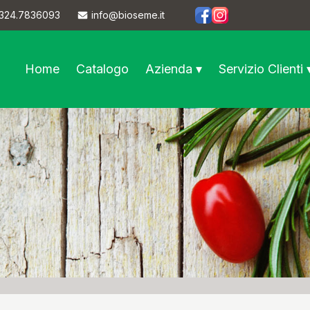
324.7836093
info@bioseme.it
https://www.facebook.co
https://www.instagram
Home
Catalogo
Azienda ▾
Servizio Clienti 