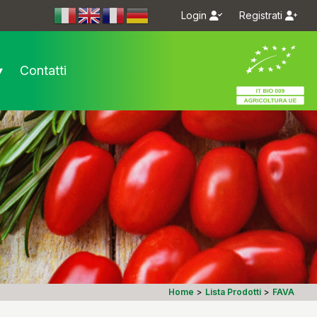
Login
Registrati
m/bioseme.it/
.com/bioseme.it/
▾
Contatti
Home
>
Lista Prodotti
>
FAVA