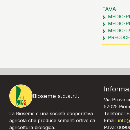
FAVA
MEDIO-P
MEDIO-P
MEDIO-T
PRECOCE
Informa
Bioseme s.c.a.r.l.
Via Provinci
57025 Piomb
La Bioseme è una società cooperativa
Telefono:
+
agricola che produce sementi ortive da
Email:
info@
agricoltura biologica.
P.Iva: 009