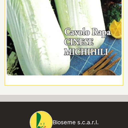
Bioseme s.c.a.r.l.