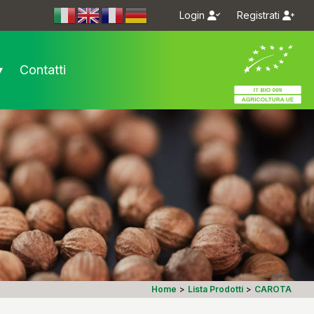
Login
Registrati
m/bioseme.it/
.com/bioseme.it/
▾
Contatti
Home
>
Lista Prodotti
>
CAROTA