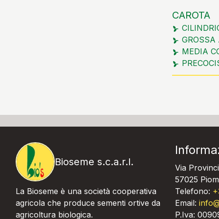
CAROTA
CILINDR
GROSSA 
MEDIA C
PRECOCI
Informa
Bioseme s.c.a.r.l.
Via Provinci
57025 Piomb
La Bioseme è una società cooperativa
Telefono:
+
agricola che produce sementi ortive da
Email:
info@
agricoltura biologica.
P.Iva: 009