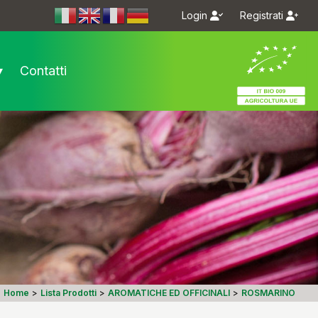
Login
Registrati
m/bioseme.it/
.com/bioseme.it/
▾
Contatti
Home
>
Lista Prodotti
>
AROMATICHE ED OFFICINALI
>
ROSMARINO