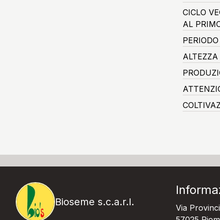
CICLO V
AL PRIM
PERIODO
ALTEZZA
PRODUZI
ATTENZI
COLTIVA
Informa
Bioseme s.c.a.r.l.
Via Provinci
57025 Piomb