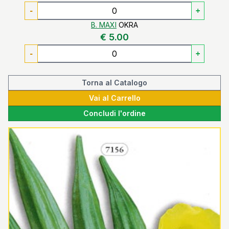
-
+
B. MAXI
OKRA
€ 5.00
-
+
Torna al Catalogo
Vai al Carrello
Concludi l'ordine