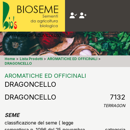
(ARTEMISIA DRACUNCULUS)
Home
>
Lista Prodotti
>
AROMATICHE ED OFFICINALI
>
DRAGONCELLO
AROMATICHE ED OFFICINALI
DRAGONCELLO
DRAGONCELLO
7132
TERRAGON
SEME
classificazione del seme ( legge
sementiera n. 1096 del 25 novembre
categoria