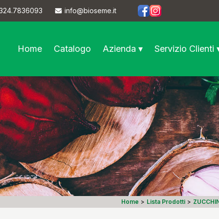
324.7836093
info@bioseme.it
https://www.facebook.co
https://www.instagram
Home
Catalogo
Azienda ▾
Servizio Clienti 
Home
>
Lista Prodotti
>
ZUCCHI