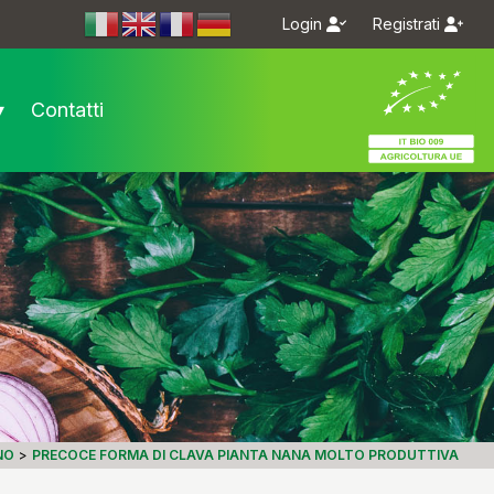
Login
Registrati
m/bioseme.it/
.com/bioseme.it/
▾
Contatti
NO
>
PRECOCE FORMA DI CLAVA PIANTA NANA MOLTO PRODUTTIVA