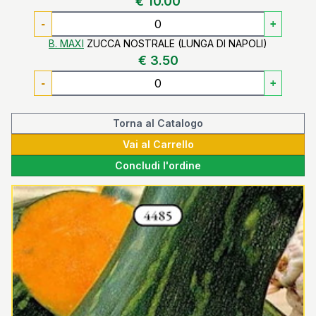
€ 10.00
-
+
B. MAXI
ZUCCA NOSTRALE (LUNGA DI NAPOLI)
€ 3.50
-
+
Torna al Catalogo
Vai al Carrello
Concludi l'ordine