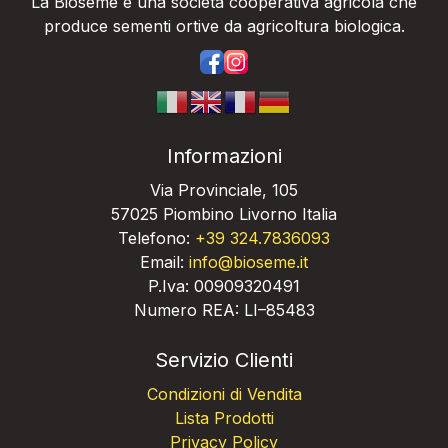
La Bioseme è una società cooperativa agricola che
produce sementi ortive da agricoltura biologica.
https://www.facebook.com/bios
https://www.instagram.com/
Informazioni
Via Provinciale, 105
57025 Piombino Livorno Italia
Telefono:
+39 324.7836093
Email:
info@bioseme.it
P.Iva: 00909320491
Numero REA: LI–85483
Servizio Clienti
Condizioni di Vendita
Lista Prodotti
Privacy Policy