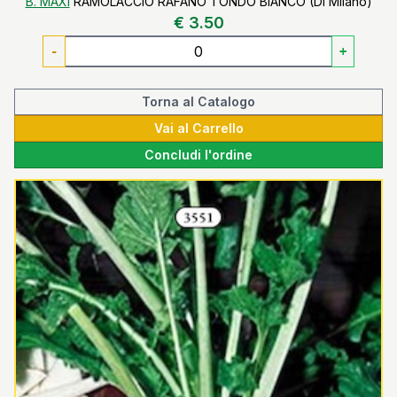
B. MAXI
RAMOLACCIO RAFANO TONDO BIANCO (Di Milano)
€ 3.50
-
+
Torna al Catalogo
Vai al Carrello
Concludi l'ordine