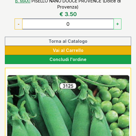
B. MAXI
PISELLO NANO DOUCE PROVENCE (Dolce di
Provenza)
€ 3.50
-
+
Torna al Catalogo
Vai al Carrello
Concludi l'ordine