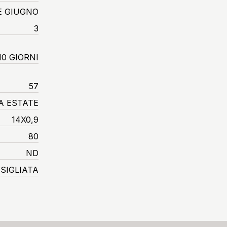
E GIUGNO
3
10 GIORNI
57
A ESTATE
14X0,9
80
ND
SIGLIATA