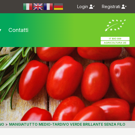
Login
Registrati
m/bioseme.it/
.com/bioseme.it/
▾
Contatti
NO
>
MANGIATUTTO MEDIO-TARDIVO VERDE BRILLANTE SENZA FILO