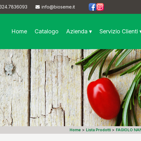
324.7836093
info@bioseme.it
https://www.facebook.co
https://www.instagram
Home
Catalogo
Azienda ▾
Servizio Clienti 
Home
>
Lista Prodotti
>
FAGIOLO NA