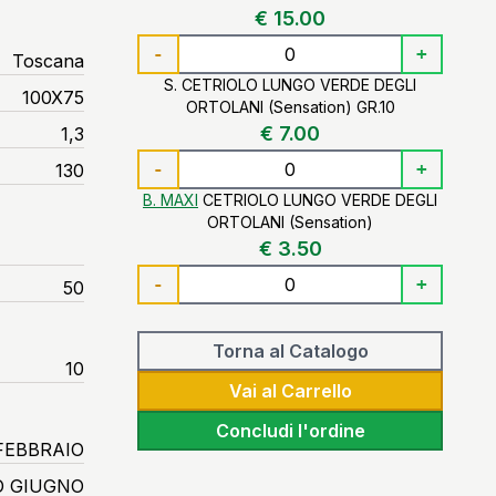
€ 15.00
-
+
Toscana
S. CETRIOLO LUNGO VERDE DEGLI
100X75
ORTOLANI (Sensation) GR.10
€ 7.00
1,3
-
+
130
B. MAXI
CETRIOLO LUNGO VERDE DEGLI
ORTOLANI (Sensation)
€ 3.50
-
+
50
Torna al Catalogo
10
Vai al Carrello
Concludi l'ordine
FEBBRAIO
 GIUGNO