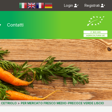
Login
Registrati
m/bioseme.it/
.com/bioseme.it/
▾
Contatti
CETRIOLO
>
PER MERCATO FRESCO MEDIO-PRECOCE VERDE LISCIO