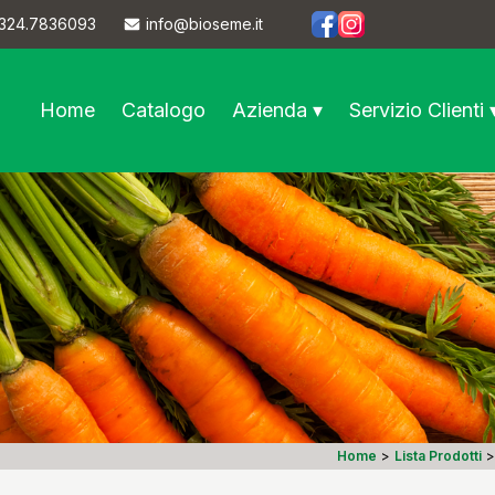
324.7836093
info@bioseme.it
https://www.facebook.co
https://www.instagram
Home
Catalogo
Azienda ▾
Servizio Clienti 
Home
>
Lista Prodotti
>