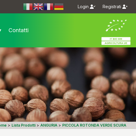
Login
Registrati
m/bioseme.it/
.com/bioseme.it/
▾
Contatti
ome
>
Lista Prodotti
>
ANGURIA
>
PICCOLA ROTONDA VERDE SCURA