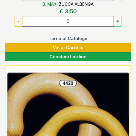
B. MAXI
ZUCCA ALBENGA
€ 3.50
-
+
Torna al Catalogo
Vai al Carrello
Concludi l'ordine